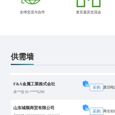
采购
p and in
Co., Ltd
S**g +88****8220 s**@lianshin.com.tw
全球交流与合作
发言嘉宾交流会
润安资源
采购
Cu & Br
洪**峰 150****8588 w**@163.net
弗里波特金属贸易（上海）有限公司
采购
无
王**颖 131****2011 y**@fmi.com
供需墙
F&A金属工業株式会社
采购
废旧电
赤**信 81-****6290
山东城顺商贸有限公司
采购
再生铝
赵**城 182****2163 c**@163.com