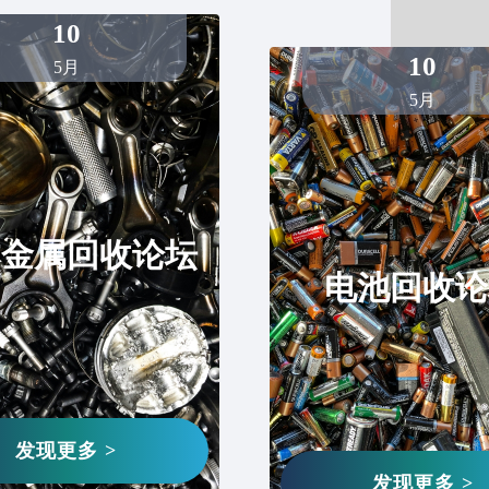
10
销售
再
10
5月
5月
销售
、再生铜
各
本金属回收论坛
销售
打渣剂
精
电池回收论
销售
废铜等再生原料
废
发现更多 >
销售
料
焦
发现更多 >