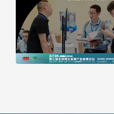
長澤メタル株式会社
采购
Copper, 
青岛英太克锡业科技有限公司
采购
铅锭
杨**朋 158****9872 1**@qq.com
荣基金属科技（ 泰国 ）有限公司
镀锡铁
采购
线，镍
聂**怡 134****0490 h**@gmail.com
内田產業 株式会社
宋* 080****2528
新煌集团
采购
电解铜