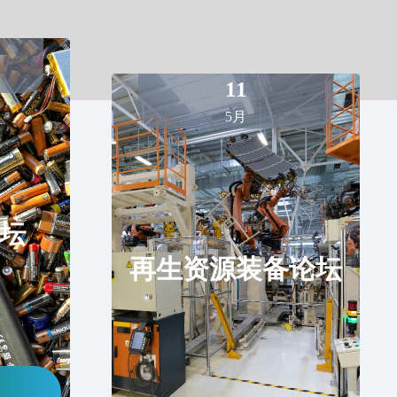
生铜铝，不锈钢，特钢，特殊金属等
11
5月
类导线、电解铜、低氧铜杆
炼剂打渣剂
坛
再生资源装备论坛
铝，再生铝合金锭
炭、煤炭、碳精、铁合金