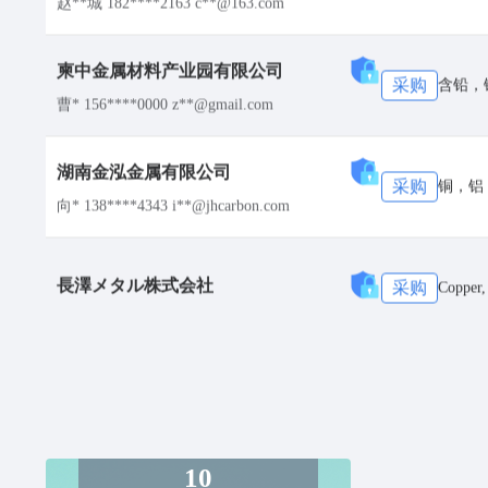
柬中金属材料产业园有限公司
采购
含铅，
曹* 156****0000 z**@gmail.com
湖南金泓金属有限公司
采购
铜，铝
向* 138****4343 i**@jhcarbon.com
長澤メタル株式会社
采购
Copper, 
青岛英太克锡业科技有限公司
采购
铅锭
杨**朋 158****9872 1**@qq.com
荣基金属科技（ 泰国 ）有限公司
镀锡铁
采购
线，镍
聂**怡 134****0490 h**@gmail.com
10