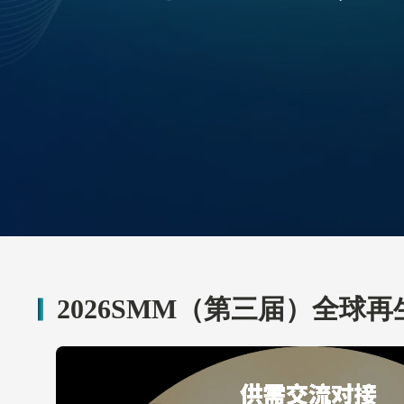
弗里波特金属贸易（上海）有限公司
采购
无
王**颖 131****2011 y**@fmi.com
F&A金属工業株式会社
采购
废旧电
赤**信 81-****6290
山东城顺商贸有限公司
采购
再生铝
赵**城 182****2163 c**@163.com
柬中金属材料产业园有限公司
采购
含铅，
2026SMM（第三届）全
曹* 156****0000 z**@gmail.com
湖南金泓金属有限公司
采购
铜，铝
向* 138****4343 i**@jhcarbon.com