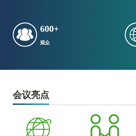
梁**龙 158****8012
浙江竞力新材料科技有限公司
采购
精炼剂
600
+
夏* 137****1816
观众
爱励再生资源（天津）有限公司
采购
废铝，
高* 152****6577
中聪控股有限公司
采购
金属原
来**俊 158****8838 6**@qq.com
会议亮点
AHK南京金利检验
采购
实验室
孙* 188****9599
联鑫资源有限公司 Lian Shin Resource
Recyclin