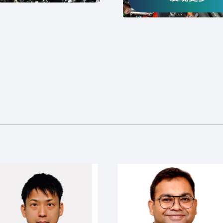
销售
第
g aluminium / copper / zinc / SS and trading all non ferrous scra
Recy
销售
gots
p an
销售
ass & Al Scraps
Cu 
销售
铜
销售
池
再