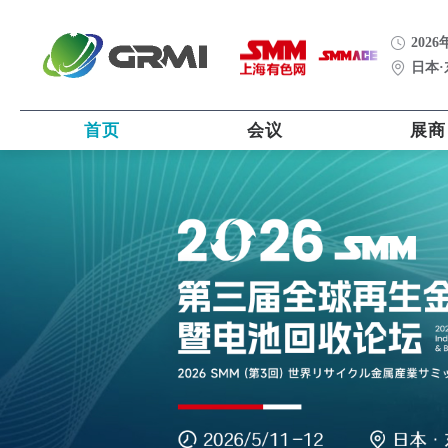
2026
日本
首页
会议
展商
联鑫资源有限公司 Lian Shin Resource
Recyclin
采购
p and in
Co., Ltd
S**g +88****8220 s**@lianshin.com.tw
润安资源
采购
Cu & Br
洪**峰 150****8588 w**@163.net