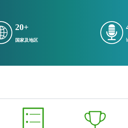
销售
打渣剂
精
20
+
国家及地区
销售
废铜等再生原料
废
销售
料
焦
销售
第
g aluminium / copper / zinc / SS and trading all non ferrous scra
Recy