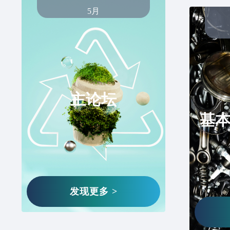
5月
内田產業 株式会社
宋* 080****2528
新煌集团
采购
电解铜
梁**龙 158****8012
主论坛
浙江竞力新材料科技有限公司
基
采购
精炼剂
夏* 137****1816
爱励再生资源（天津）有限公司
采购
废铝，
高* 152****6577
发现更多 >
中聪控股有限公司
采购
金属原
来**俊 158****8838 6**@qq.com