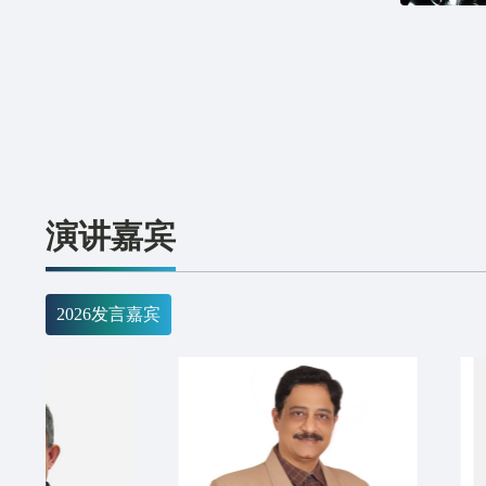
AHK南京金利检验
采购
实验室
孙* 188****9599
联鑫资源有限公司 Lian Shin Resource
Recyclin
采购
p and in
Co., Ltd
S**g +88****8220 s**@lianshin.com.tw
演讲嘉宾
润安资源
采购
Cu & Br
洪**峰 150****8588 w**@163.net
2026发言嘉宾
弗里波特金属贸易（上海）有限公司
采购
无
王**颖 131****2011 y**@fmi.com
F&A金属工業株式会社
采购
废旧电