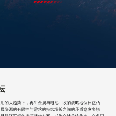
精矿，精铜
生铅
出售合金铝锭 收购再生铝材料
，镉，铜，锡，锑，金，银，锌
坛
利用的大趋势下，再生金属与电池回收的战略地位日益凸
金属资源的有限性与需求的持续增长之间的矛盾愈发尖锐，
炭，碳精，棺材煤，无烟煤，煤粉