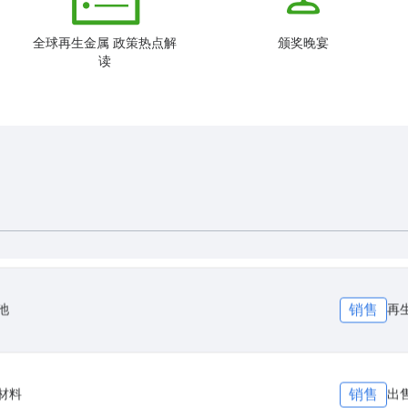
销售
gots
p an
全球再生金属 政策热点解
颁奖晚宴
读
销售
ass & Al Scraps
Cu 
销售
铜
销售
池
再
销售
材料