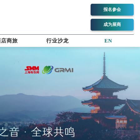
报名参会
成为展商
酒店商旅
行业沙龙
EN
cling aluminium / copper / zinc / SS and trading all non ferrous scra
d ingots
& Brass & Al Scraps