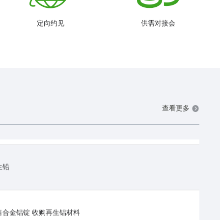
d ingots
定向约见
供需对接会
& Brass & Al Scraps
精矿，精铜
查看更多
生铅
出售合金铝锭 收购再生铝材料