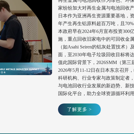
再生金属与电池回收作为绿色、环
家纷纷加大对再生金属与电池回收产
日本作为亚洲再生资源重要基地，
销售
brass, aluminum, stainless steel, iron, electronic parts
銅
年产生再生铝原料超百万吨，且70
本政府早在2024年6月宣布投资30
施，重点回收旧家电中的可回收金
（如Asahi Seiren的铝灰处
销售
铅
面，至2030年电子垃圾回收目标将达到
值此国际背景下，2026SMM（
2026年5月11-12日在日本东
针/镀锡铜针，镀铜铁，镀金/镀银原料，太阳能光伏板，视频
销售
阴
科研机构、行业专家与政策制定者，
锡珠，ABS电镀件，锡渣，烟囱灰
与电池回收行业发展的新趋势、新
国际化平台，助力全球资源循环利
销售
再
了解更多 >
销售
、再生铜
各