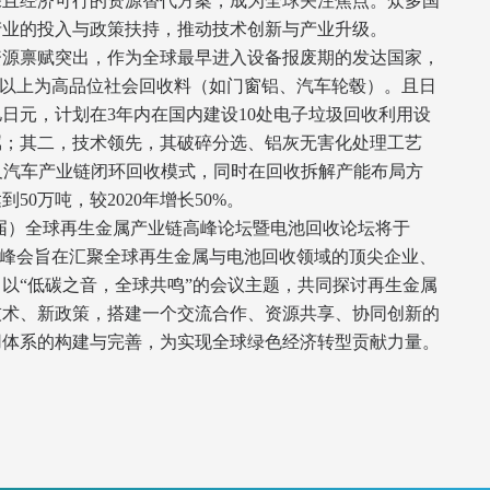
保且经济可行的资源替代方案，成为全球关注焦点。众多国
业的投入与政策扶持，推动技术创新与产业升级。

资源禀赋突出，作为全球最早进入设备报废期的发达国家，
、真鍮系、アルミ系、ステンレス、鉄、電子部品
%以上为高品位社会回收料（如门窗铝、汽车轮毂）。且日
0亿日元，计划在3年内在国内建设10处电子垃圾回收利用设
属；其二，技术领先，其破碎分选、铝灰无害化处理工艺
置技术）及汽车产业链闭环回收模式，同时在回收拆解产能布局方
板，铅砖，铅沙，铅箔，铅制品加工
50万吨，较2020年增长50%。

第三届）全球再生金属产业链高峰论坛暨电池回收论坛将于
京召开，峰会旨在汇聚全球再生金属与电池回收领域的顶尖企业、
极铜、锡锭、银珠、铝、镍、不锈钢、铁、塑料、铜化合物等
以“低碳之音，全球共鸣”的会议主题，共同探讨再生金属
技术、新政策，搭建一个交流合作、资源共享、协同创新的
用体系的构建与完善，为实现全球绿色经济转型贡献力量。
生铜铝，不锈钢，特钢，特殊金属等
类导线、电解铜、低氧铜杆