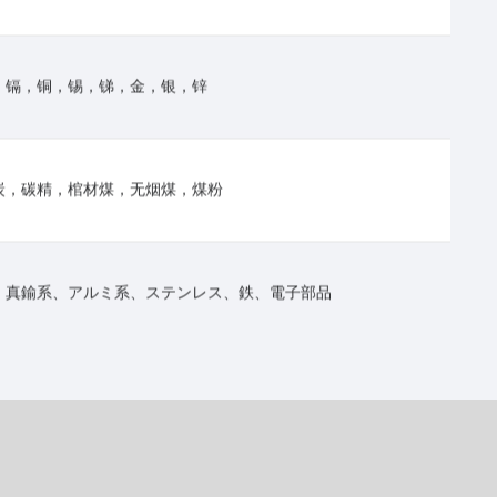
，镉，铜，锡，锑，金，银，锌
炭，碳精，棺材煤，无烟煤，煤粉
、真鍮系、アルミ系、ステンレス、鉄、電子部品
板，铅砖，铅沙，铅箔，铅制品加工
极铜、锡锭、银珠、铝、镍、不锈钢、铁、塑料、铜化合物等