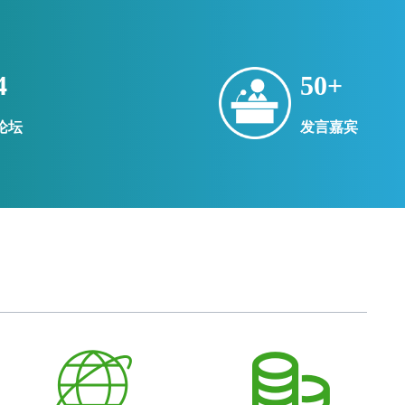
炼剂打渣剂
4
50
+
论坛
发言嘉宾
铝，再生铝合金锭
炭、煤炭、碳精、铁合金
三方检验检测
cling aluminium / copper / zinc / SS and trading all non ferrous scra