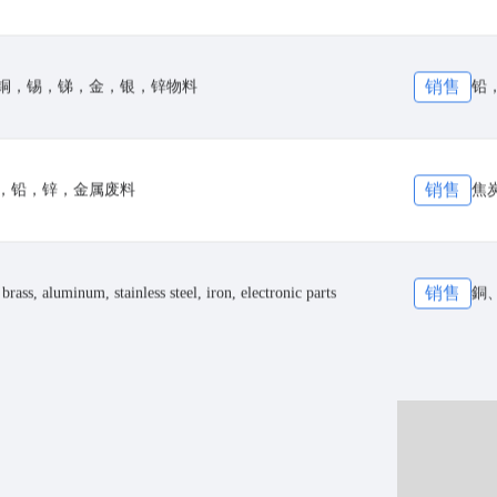
销售
铜，锡，锑，金，银，锌物料
铅
销售
，铅，锌，金属废料
焦
销售
brass, aluminum, stainless steel, iron, electronic parts
銅
销售
铅
针/镀锡铜针，镀铜铁，镀金/镀银原料，太阳能光伏板，视频
销售
阴
锡珠，ABS电镀件，锡渣，烟囱灰