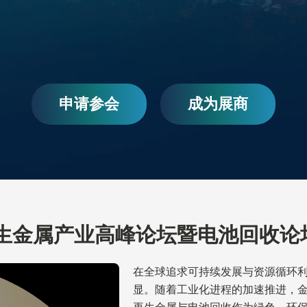
销售
铜
销售
池
再
申请参会
成为展商
销售
材料
销售
铜，锡，锑，金，银，锌物料
铅
球再生金属产业高峰论坛暨电池回收论
在全球追求可持续发展与资源循环
销售
显。随着工业化进程的加速推进，
，铅，锌，金属废料
焦