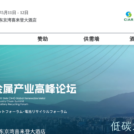
年5月11日 - 12日
·东京湾喜来登大酒店
赞助
供需墙
g aluminium / copper / zinc / SS and trading all non ferrous scra
Recy
销售
gots
p an
销售
ass & Al Scraps
Cu 